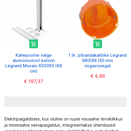


Kahepoolne valge
1 tk. põrandakarbike Legrand
alumiiniumist kolonn
080188 (50 mm
Legrand Mosaic 653003 (68
sügavusega)
cm)
€ 4,86
€ 197,37
Elektripaigaldistes, kus oluline on ruumi visuaalne terviklikkus
ja minimaalne seina­paigaldus, integreeritakse ühendused