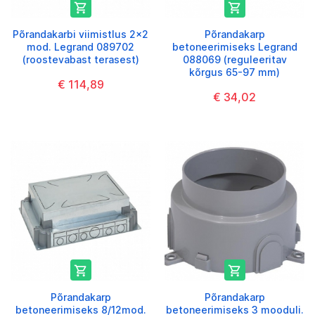


Põrandakarbi viimistlus 2x2
Põrandakarp
mod. Legrand 089702
betoneerimiseks Legrand
(roostevabast terasest)
088069 (reguleeritav
kõrgus 65-97 mm)
€ 114,89
€ 34,02


Põrandakarp
Põrandakarp
betoneerimiseks 8/12mod.
betoneerimiseks 3 mooduli.