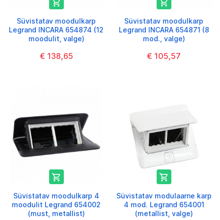


Süvistatav moodulkarp
Süvistatav moodulkarp
Legrand INCARA 654874 (12
Legrand INCARA 654871 (8
moodulit, valge)
mod., valge)
€ 138,65
€ 105,57


Süvistatav moodulkarp 4
Süvistatav modulaarne karp
moodulit Legrand 654002
4 mod. Legrand 654001
(must, metallist)
(metallist, valge)