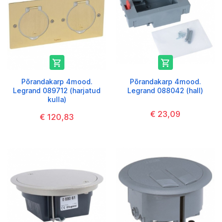


Põrandakarp 4mood.
Põrandakarp 4mood.
Legrand 089712 (harjatud
Legrand 088042 (hall)
kulla)
€ 23,09
€ 120,83