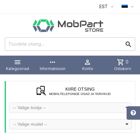
EST




more_horiz

shopping_cart
0
Kategooriad
Informatsioon
Konto
Ostukorv
KIIRE OTSING
MOBIILTELEFONIDE OSAD JA TARVIKUD
-- Valige tootja --
-- Valige mudel --