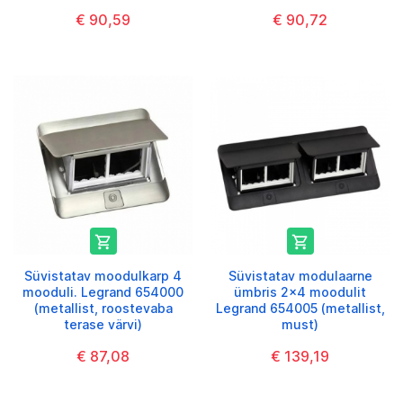
€ 90,59
€ 90,72


Süvistatav moodulkarp 4
Süvistatav modulaarne
mooduli. Legrand 654000
ümbris 2x4 moodulit
(metallist, roostevaba
Legrand 654005 (metallist,
terase värvi)
must)
€ 87,08
€ 139,19