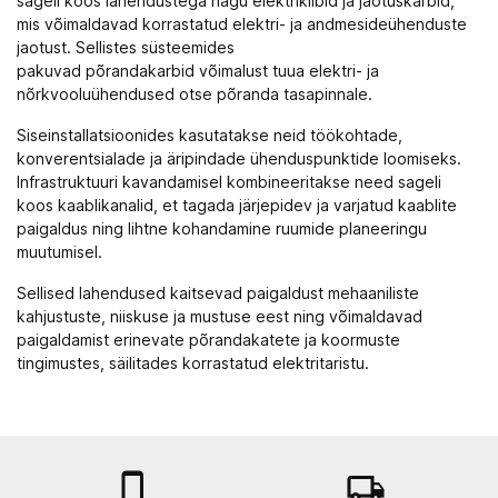
sageli koos lahendustega nagu
elektrikilbid ja jaotuskarbid
,
mis võimaldavad korrastatud elektri- ja andmesideühenduste
jaotust. Sellistes süsteemides
pakuvad põrandakarbid võimalust tuua elektri- ja
nõrkvooluühendused otse põranda tasapinnale.
Siseinstallatsioonides kasutatakse neid töökohtade,
konverentsialade ja äripindade ühenduspunktide loomiseks.
Infrastruktuuri kavandamisel kombineeritakse need sageli
koos
kaablikanalid
, et tagada järjepidev ja varjatud kaablite
paigaldus ning lihtne kohandamine ruumide planeeringu
muutumisel.
Sellised lahendused kaitsevad paigaldust mehaaniliste
kahjustuste, niiskuse ja mustuse eest ning võimaldavad
paigaldamist erinevate põrandakatete ja koormuste
tingimustes, säilitades korrastatud elektritaristu.

local_shipping