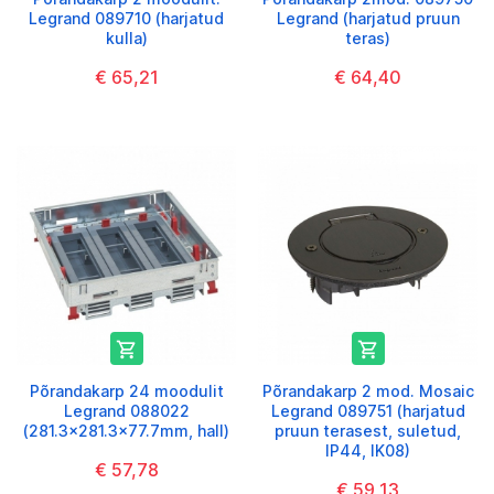
Legrand 089710 (harjatud
Legrand (harjatud pruun
kulla)
teras)
€ 65,21
€ 64,40


Põrandakarp 24 moodulit
Põrandakarp 2 mod. Mosaic
Legrand 088022
Legrand 089751 (harjatud
(281.3x281.3x77.7mm, hall)
pruun terasest, suletud,
IP44, IK08)
€ 57,78
€ 59,13