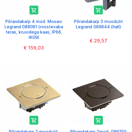


Põrandakarp 4 mod. Mosaic
Põrandakarp 3 moodulit
Legrand 088061 (roostevaba
Legrand 089644 (hall)
teras, kruvidega kaas, IP66,
IK09)
€ 29,57
€ 159,03


Põrandakarp 2 moodulit.
Põrandakarp 2mod. 089750