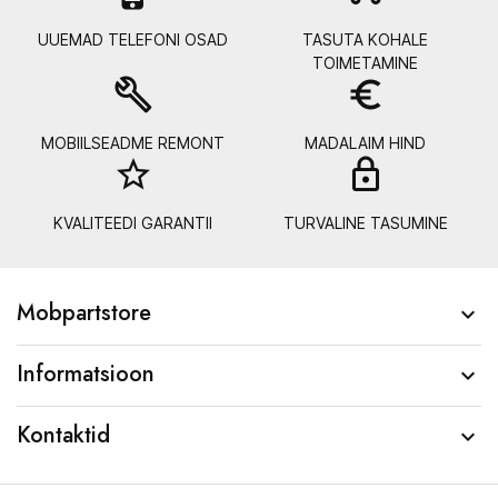
UUEMAD TELEFONI OSAD
TASUTA KOHALE
TOIMETAMINE
build
euro_symbol
MOBIILSEADME REMONT
MADALAIM HIND
star_border
lock_
KVALITEEDI GARANTII
TURVALINE TASUMINE
Mobpartstore

Informatsioon

Kontaktid
