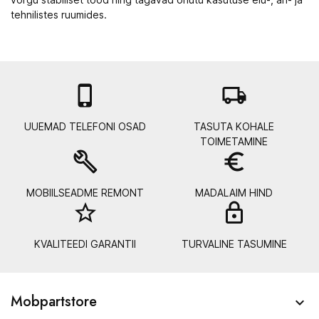
tehnilistes ruumides.

local_shipping
UUEMAD TELEFONI OSAD
TASUTA KOHALE
TOIMETAMINE
build
euro_symbol
MOBIILSEADME REMONT
MADALAIM HIND
star_border
lock_
KVALITEEDI GARANTII
TURVALINE TASUMINE
Mobpartstore
