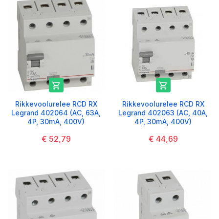


Rikkevoolurelee RCD RX
Rikkevoolurelee RCD RX
Legrand 402064 (AC, 63A,
Legrand 402063 (AC, 40A,
4P, 30mA, 400V)
4P, 30mA, 400V)
€ 52,79
€ 44,69