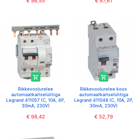
€ 98,55
€ 97,61


Rikkevoolurelee
Rikkevoolurelee koos
automaatkaitselülitiga
automaatkaitselülitiga
Legrand 411057 (C, 10A, 4P,
Legrand 411048 (C, 10A, 2P,
30mA, 230V)
30mA, 230V)
€ 98,42
€ 52,79