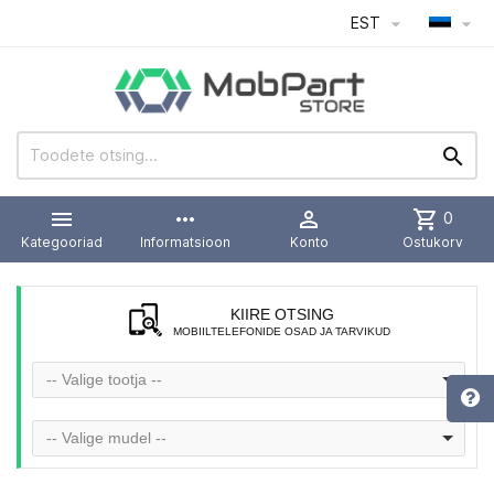
EST




more_horiz

shopping_cart
0
Kategooriad
Informatsioon
Konto
Ostukorv
KIIRE OTSING
MOBIILTELEFONIDE OSAD JA TARVIKUD
-- Valige tootja --
-- Valige mudel --