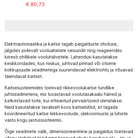
€ 80,73
Elektriautomaatika ja kaitse
tagab paigalduste ohutuse,
jälgides pidevalt vooluahelate seisundit ning reageerides
kiiresti ohtlikele vooluhälvetele. Lahendusi kasutatakse
keskkondades, kus niiskus, juhtivad pinnad või otsene
kokkupuude seadmetega suurendavad elektriohtu ja nõuavad
täiendavat kaitset.
Kaitsesüsteemides toimivad rikkevoolukaitse tundlike
juhtseadmetena, mis tuvastavad voolutasakaalu häired ja
katkestavad toite, kui etteantud piirväärtused ületatakse.
Neid kasutatakse tavaliselt koos
kaitselülitid
, et tagada
koordineeritud kaitse lekkevoolude, ülekoormuste ja lühiste
vastu kogu jaotussüsteemis.
Õige seadmete valik, dimensioneerimine ja paigaldus toetavad
võrgu stabiilset tööd ning tagavad ohutu kasutuse elu-, äri- ja