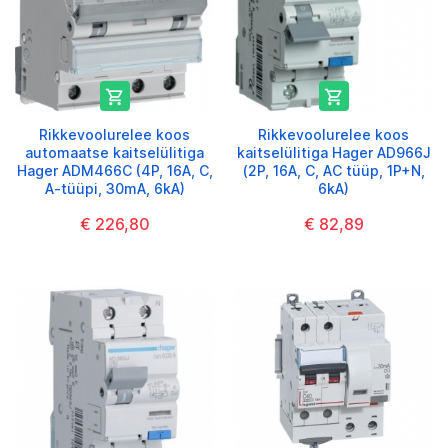


Rikkevoolurelee koos
Rikkevoolurelee koos
automaatse kaitselülitiga
kaitselülitiga Hager AD966J
Hager ADM466C (4P, 16A, C,
(2P, 16A, C, AC tüüp, 1P+N,
A-tüüpi, 30mA, 6kA)
6kA)
€ 226,80
€ 82,89