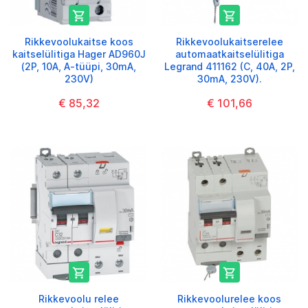


Rikkevoolukaitse koos
Rikkevoolukaitserelee
kaitselülitiga Hager AD960J
automaatkaitselülitiga
(2P, 10A, A-tüüpi, 30mA,
Legrand 411162 (C, 40A, 2P,
230V)
30mA, 230V).
€ 85,32
€ 101,66


Rikkevoolu relee
Rikkevoolurelee koos