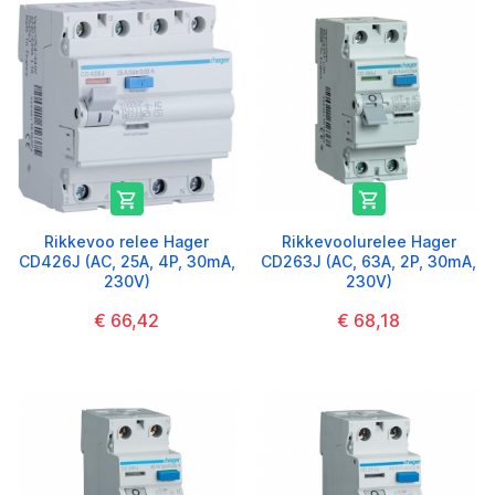


Rikkevoo relee Hager
Rikkevoolurelee Hager
CD426J (AC, 25A, 4P, 30mA,
CD263J (AC, 63A, 2P, 30mA,
230V)
230V)
€ 66,42
€ 68,18