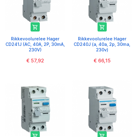


Rikkevoolurelee Hager
Rikkevoolurelee Hager
CD241J (AC, 40A, 2P, 30mA,
CD240J (a, 40a, 2p, 30ma,
230V)
230v)
€ 57,92
€ 66,15

