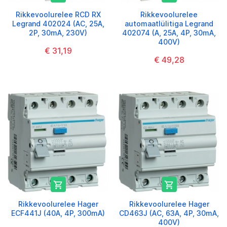
Rikkevoolurelee RCD RX
Rikkevoolurelee
Legrand 402024 (AC, 25A,
automaatlülitiga Legrand
2P, 30mA, 230V)
402074 (A, 25A, 4P, 30mA,
400V)
€ 31,19
€ 49,28


Rikkevoolurelee Hager
Rikkevoolurelee Hager
ECF441J (40A, 4P, 300mA)
CD463J (AC, 63A, 4P, 30mA,
400V)