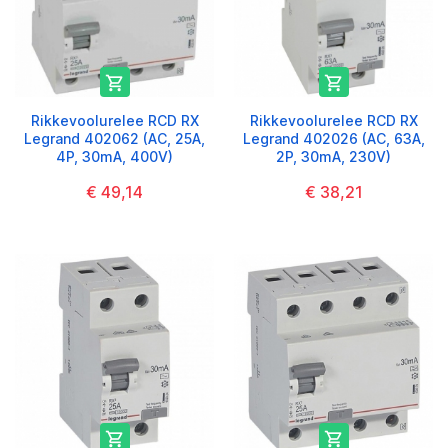


Rikkevoolurelee RCD RX
Rikkevoolurelee RCD RX
Legrand 402062 (AC, 25A,
Legrand 402026 (AC, 63A,
4P, 30mA, 400V)
2P, 30mA, 230V)
€ 49,14
€ 38,21

