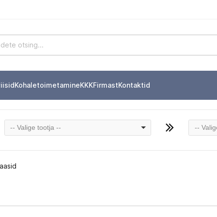
iisid
Kohaletoimetamine
KKK
Firmast
Kontaktid
-- Valige tootja --
-- Vali
laasid