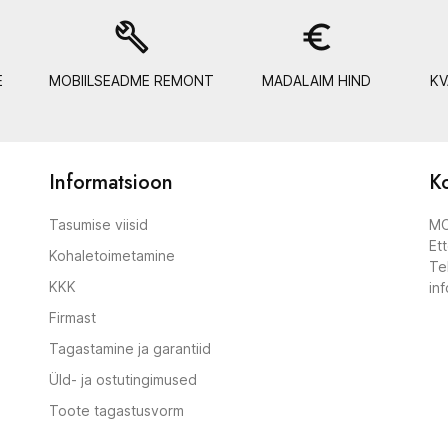
build
euro_symbol
E
MOBIILSEADME REMONT
MADALAIM HIND
KV
Informatsioon
Ko
Tasumise viisid
MO
Et
Kohaletoimetamine
Te
KKK
in
Firmast
Tagastamine ja garantiid
Üld- ja ostutingimused
Toote tagastusvorm