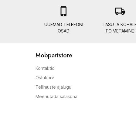

local_shipping
UUEMAD TELEFONI
TASUTA KOHAL
OSAD
TOIMETAMINE
Mobpartstore
Kontaktid
Ostukorv
Tellimuste ajalugu
Meenutada salasõna