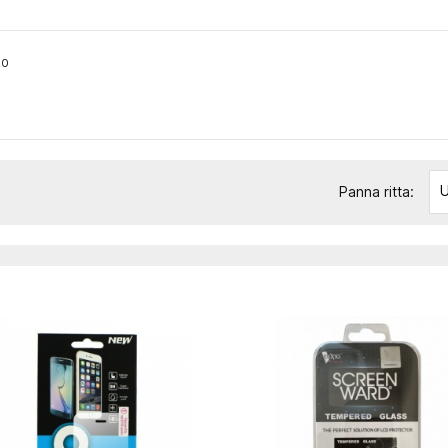
20
U
Panna ritta: