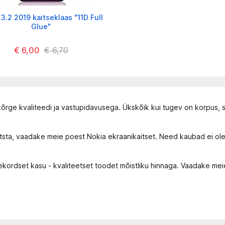
3.2 2019 kaitseklaas "11D Full
Glue"
€ 6,00
€ 6,70
rge kvaliteedi ja vastupidavusega. Ükskõik kui tugev on korpus, sii
itsta, vaadake meie poest Nokia ekraanikaitset. Need kaubad ei ole
kordset kasu - kvaliteetset toodet mõistliku hinnaga. Vaadake meie