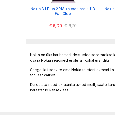
Nokia 3.1 Plus 2018 kaitseklaas - 11D
Nokia 
Full Glue
€ 6,00
€ 6,70
Nokia on üks kaubamärkidest, mida seostatakse kõ
osa ja Nokia seadmed ei ole siinkohal erandiks.
Seega, kui soovite oma Nokia telefoni ekraani ka
tõhusat kaitset.
Kui ostate need ekraanikaitsmed meilt, saate kahe
karastatud kaitseklaas.