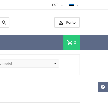
EST




Konto
shopping_cart
0
ge mudel --