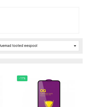

uemad tooted eespool
-11%