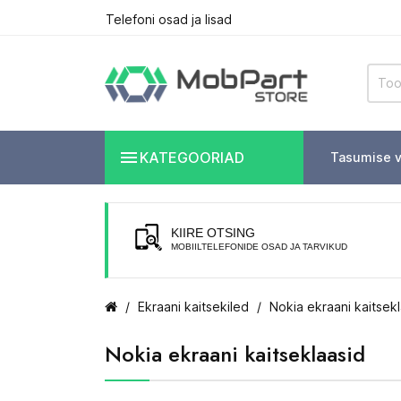
Telefoni osad ja lisad

KATEGOORIAD
Tasumise v
KIIRE OTSING
MOBIILTELEFONIDE OSAD JA TARVIKUD
Ekraani kaitsekiled
Nokia ekraani kaitsek
Nokia ekraani kaitseklaasid