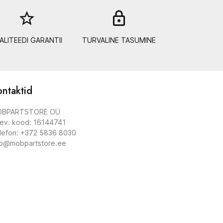
star_border
lock_out
ALITEEDI GARANTII
TURVALINE TASUMINE
ntaktid
BPARTSTORE OÜ
tev. kood: 16144741
lefon: +372 5836 8030
fo@mobpartstore.ee