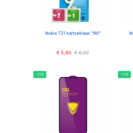
Nokia T21 kaitseklaas "9H"
N
€ 5,80
€ 6,50
-11%
-11%