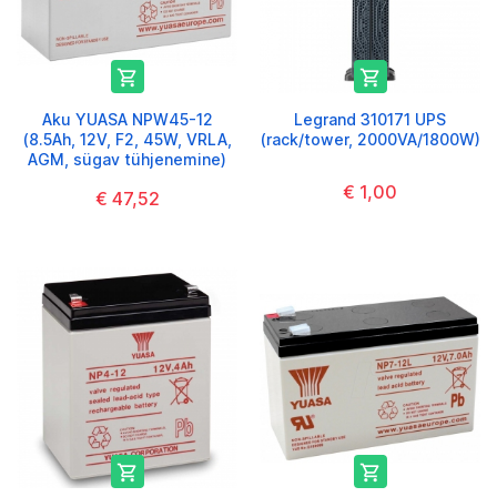


Aku YUASA NPW45-12
Legrand 310171 UPS
(8.5Ah, 12V, F2, 45W, VRLA,
(rack/tower, 2000VA/1800W)
AGM, sügav tühjenemine)
€ 1,00
€ 47,52

