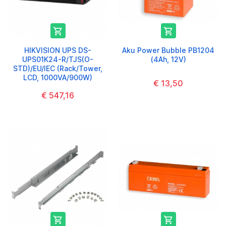


HIKVISION UPS DS-
Aku Power Bubble PB1204
UPS01K24-R/TJS(O-
(4Ah, 12V)
STD)/EU/IEC (Rack/Tower,
LCD, 1000VA/900W)
€ 13,50
€ 547,16

