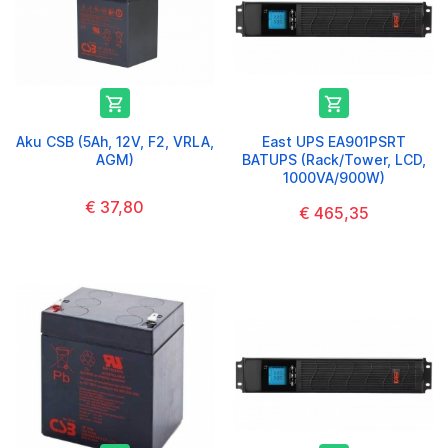


Aku CSB (5Ah, 12V, F2, VRLA,
East UPS EA901PSRT
AGM)
BATUPS (Rack/Tower, LCD,
1000VA/900W)
€ 37,80
€ 465,35