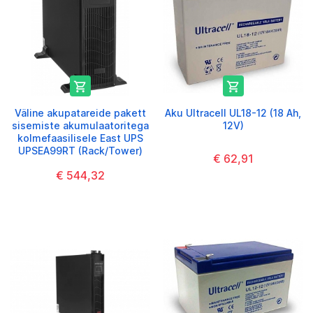


Väline akupatareide pakett
Aku Ultracell UL18-12 (18 Ah,
sisemiste akumulaatoritega
12V)
kolmefaasilisele East UPS
UPSEA99RT (Rack/Tower)
€ 62,91
€ 544,32