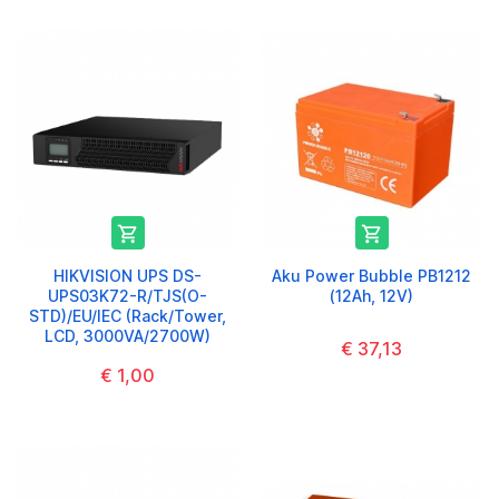


HIKVISION UPS DS-
Aku Power Bubble PB1212
UPS03K72-R/TJS(O-
(12Ah, 12V)
STD)/EU/IEC (Rack/Tower,
LCD, 3000VA/2700W)
€ 37,13
€ 1,00