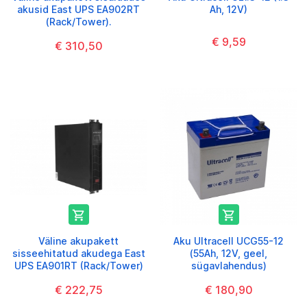
akusid East UPS EA902RT
Ah, 12V)
(Rack/Tower).
€ 9,59
€ 310,50


Väline akupakett
Aku Ultracell UCG55-12
sisseehitatud akudega East
(55Ah, 12V, geel,
UPS EA901RT (Rack/Tower)
sügavlahendus)
€ 222,75
€ 180,90