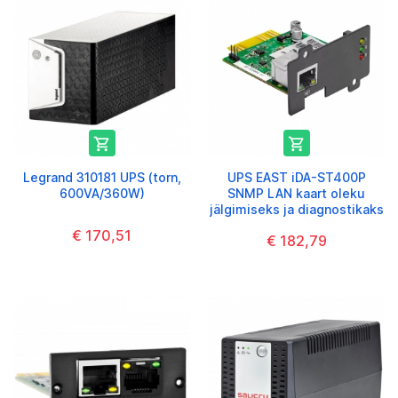


Legrand 310181 UPS (torn,
UPS EAST iDA-ST400P
600VA/360W)
SNMP LAN kaart oleku
jälgimiseks ja diagnostikaks
€ 170,51
€ 182,79