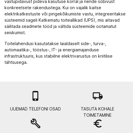
vastupidavust pideva kasutuse korral ja nende sobivust
konkreetsete rakendustega. Kui on vajalik kaitse
elektrikatkestuste või pingekõikumiste vastu, integreeritakse
süsteemid sageli
Katkematu toiteallikad (UPS)
, mis aitavad
säilitada seadmete tööd ja vältida süsteemide ootamatut
seiskumist.
Toitelahendusi kasutatakse laialdaselt side-, turva-,
automaatika-, tööstus-, IT- ja energiamajanduse
infrastruktuuris, kus stabiilne elektrivarustus on kriitilise
tähtsusega.

local_shipping
UUEMAD TELEFONI OSAD
TASUTA KOHALE
TOIMETAMINE
build
euro_symbol