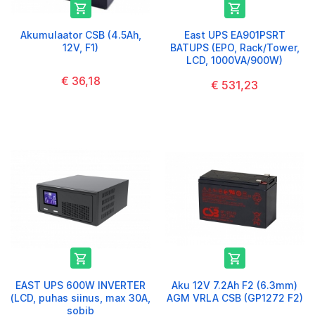


Akumulaator CSB (4.5Ah,
East UPS EA901PSRT
12V, F1)
BATUPS (EPO, Rack/Tower,
LCD, 1000VA/900W)
€ 36,18
€ 531,23


EAST UPS 600W INVERTER
Aku 12V 7.2Ah F2 (6.3mm)
(LCD, puhas siinus, max 30A,
AGM VRLA CSB (GP1272 F2)
sobib