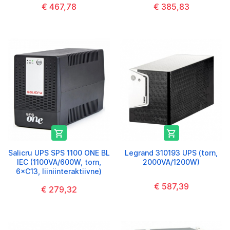
€ 467,78
€ 385,83


Salicru UPS SPS 1100 ONE BL
Legrand 310193 UPS (torn,
IEC (1100VA/600W, torn,
2000VA/1200W)
6×C13, liiniinteraktiivne)
€ 587,39
€ 279,32