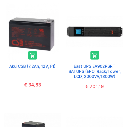


Aku CSB (7.2Ah, 12V, F1)
East UPS EA902PSRT
BATUPS (EPO, Rack/Tower,
LCD, 2000VA/1800W)
€ 34,83
€ 701,19