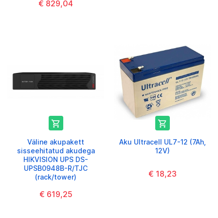
€ 829,04


Väline akupakett
Aku Ultracell UL7-12 (7Ah,
sisseehitatud akudega
12V)
HIKVISION UPS DS-
UPSB0948B-R/TJC
€ 18,23
(rack/tower)
€ 619,25