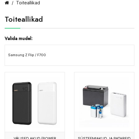
Toiteallikad
Toiteallikad
Valida mudel:
Samsung Z Flip / F700
VÄLISED AKUD (POWER
SÜSTEEMIAKUD JA PATAREID