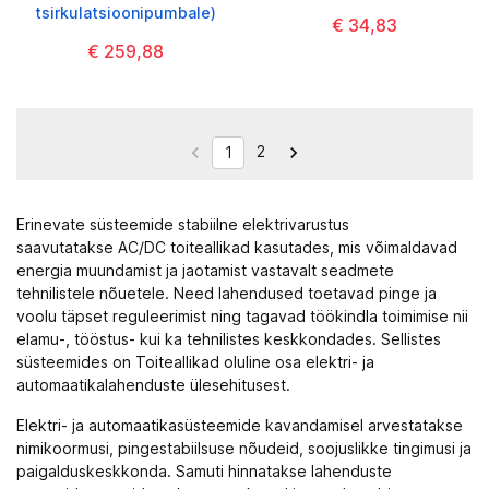
tsirkulatsioonipumbale)
€ 34,83
€ 259,88
2


1
Erinevate süsteemide stabiilne elektrivarustus
saavutatakse
AC/DC toiteallikad
kasutades, mis võimaldavad
energia muundamist ja jaotamist vastavalt seadmete
tehnilistele nõuetele. Need lahendused toetavad pinge ja
voolu täpset reguleerimist ning tagavad töökindla toimimise nii
elamu-, tööstus- kui ka tehnilistes keskkondades. Sellistes
süsteemides on Toiteallikad oluline osa elektri- ja
automaatikalahenduste ülesehitusest.
Elektri- ja automaatikasüsteemide kavandamisel arvestatakse
nimikoormusi, pingestabiilsuse nõudeid, soojuslikke tingimusi ja
paigalduskeskkonda. Samuti hinnatakse lahenduste