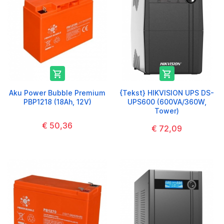


Aku Power Bubble Premium
{Tekst} HIKVISION UPS DS-
PBP1218 (18Ah, 12V)
UPS600 (600VA/360W,
Tower)
€ 50,36
€ 72,09