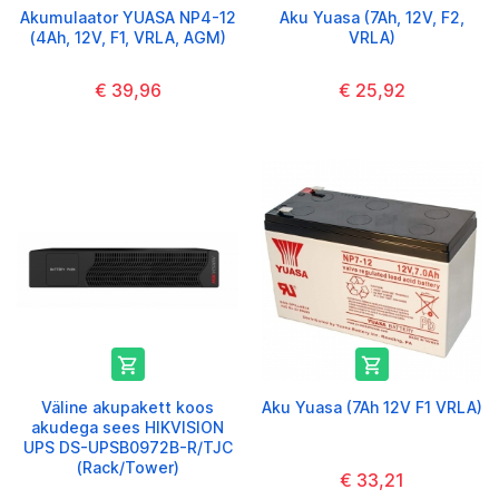
Akumulaator YUASA NP4-12
Aku Yuasa (7Ah, 12V, F2,
(4Ah, 12V, F1, VRLA, AGM)
VRLA)
€ 39,96
€ 25,92


Väline akupakett koos
Aku Yuasa (7Ah 12V F1 VRLA)
akudega sees HIKVISION
UPS DS-UPSB0972B-R/TJC
(Rack/Tower)
€ 33,21