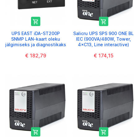


UPS EAST iDA-ST200P
Salicru UPS SPS 900 ONE BL
SNMP LAN-kaart oleku
IEC (900VA/480W, Tower,
jälgimiseks ja diagnostikaks
4×C13, Line interactive)
€ 182,79
€ 174,15

