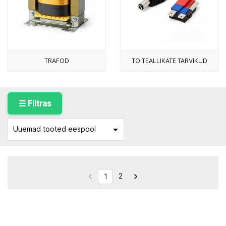
TRAFOD
TOITEALLIKATE TARVIKUD
☰ Filtras

Uuemad tooted eespool
2


1