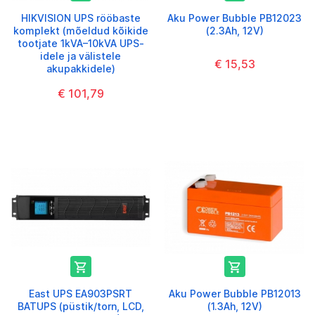
HIKVISION UPS rööbaste
Aku Power Bubble PB12023
komplekt (mõeldud kõikide
(2.3Ah, 12V)
tootjate 1kVA–10kVA UPS-
idele ja välistele
€ 15,53
akupakkidele)
€ 101,79


East UPS EA903PSRT
Aku Power Bubble PB12013
BATUPS (püstik/torn, LCD,
(1.3Ah, 12V)