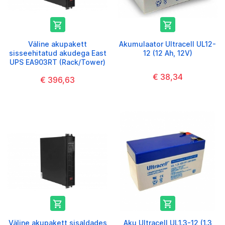


Väline akupakett
Akumulaator Ultracell UL12-
sisseehitatud akudega East
12 (12 Ah, 12V)
UPS EA903RT (Rack/Tower)
€ 38,34
€ 396,63


Väline akupakett sisaldades
Aku Ultracell UL1.3-12 (1.3