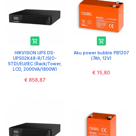


HIKVISION UPS DS-
Aku power bubble PB1207
UPS02K48-R/TJS(O-
(7Ah, 12V)
STD)/EU/IEC (Rack/Tower,
LCD, 2000VA/1800W)
€ 15,80
€ 858,87