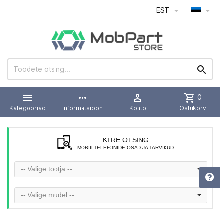
EST




more_horiz

shopping_cart
0
Kategooriad
Informatsioon
Konto
Ostukorv
KIIRE OTSING
MOBIILTELEFONIDE OSAD JA TARVIKUD
-- Valige tootja --
-- Valige mudel --