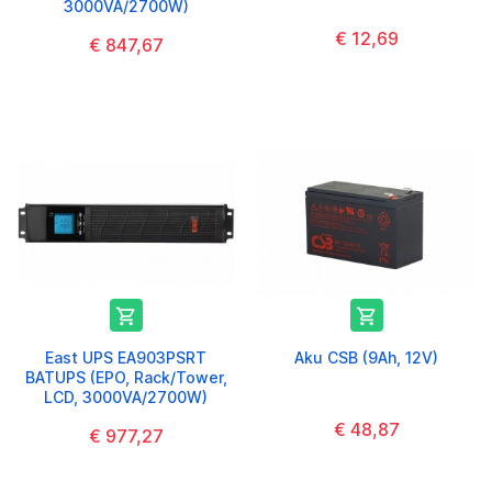
3000VA/2700W)
€ 12,69
€ 847,67


East UPS EA903PSRT
Aku CSB (9Ah, 12V)
BATUPS (EPO, Rack/Tower,
LCD, 3000VA/2700W)
€ 48,87
€ 977,27