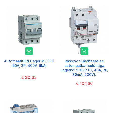


Automaatlüliti Hager MC350
Rikkevoolukaitserelee
(50A, 3P, 400V, 6kA)
automaatkaitselülitiga
Legrand 411162 (C, 40A, 2P,
30mA, 230V).
€ 30,65
€ 101,66