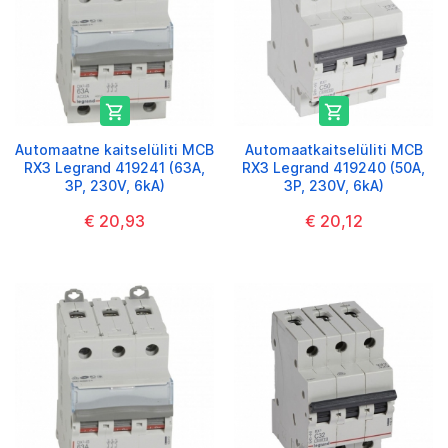


Automaatne kaitselüliti MCB
Automaatkaitselüliti MCB
RX3 Legrand 419241 (63A,
RX3 Legrand 419240 (50A,
3P, 230V, 6kA)
3P, 230V, 6kA)
€ 20,93
€ 20,12