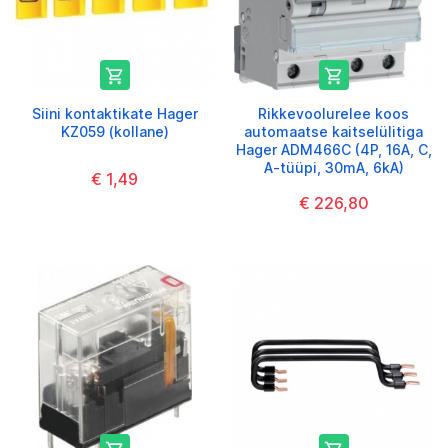


Siini kontaktikate Hager
Rikkevoolurelee koos
KZ059 (kollane)
automaatse kaitselülitiga
Hager ADM466C (4P, 16A, C,
A-tüüpi, 30mA, 6kA)
€ 1,49
€ 226,80