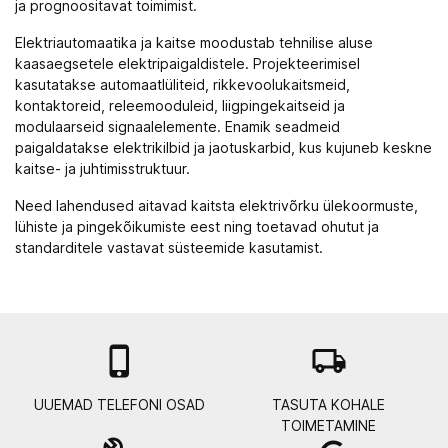
ja prognoositavat toimimist.
Elektriautomaatika ja kaitse moodustab tehnilise aluse
kaasaegsetele elektripaigaldistele. Projekteerimisel
kasutatakse automaatlüliteid, rikkevoolukaitsmeid,
kontaktoreid, releemooduleid, liigpingekaitseid ja
modulaarseid signaalelemente. Enamik seadmeid
paigaldatakse
elektrikilbid ja jaotuskarbid
, kus kujuneb keskne
kaitse- ja juhtimisstruktuur.
Need lahendused aitavad kaitsta elektrivõrku ülekoormuste,
lühiste ja pingekõikumiste eest ning toetavad ohutut ja
standarditele vastavat süsteemide kasutamist.

local_shipping
UUEMAD TELEFONI OSAD
TASUTA KOHALE
TOIMETAMINE