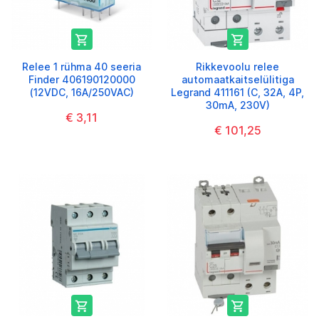


Relee 1 rühma 40 seeria
Rikkevoolu relee
Finder 406190120000
automaatkaitselülitiga
(12VDC, 16A/250VAC)
Legrand 411161 (C, 32A, 4P,
30mA, 230V)
€ 3,11
€ 101,25

