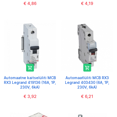
€ 4,86
€ 4,19


Automaatne kaitselüliti MCB
Automaatlüliti MCB RX3
RX3 Legrand 419136 (16A, 1P,
Legrand 403430 (6A, 1P,
230V, 6kA)
230V, 6kA)
€ 3,92
€ 6,21