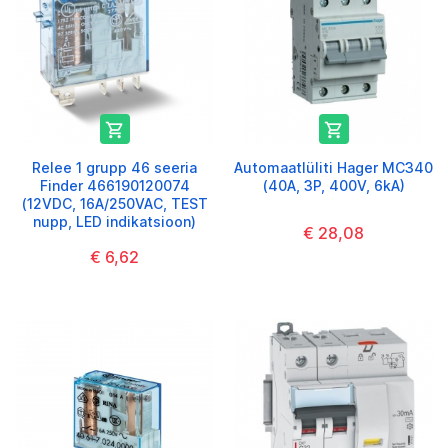


Relee 1 grupp 46 seeria
Automaatlüliti Hager MC340
Finder 466190120074
(40A, 3P, 400V, 6kA)
(12VDC, 16A/250VAC, TEST
nupp, LED indikatsioon)
€ 28,08
€ 6,62