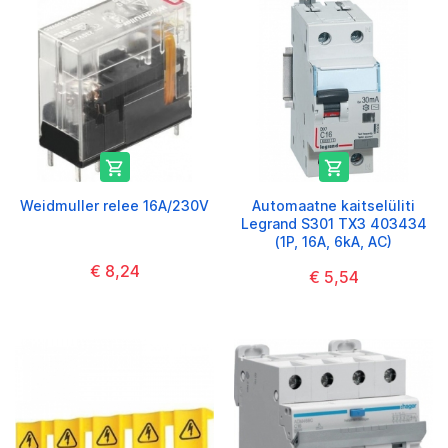


Weidmuller relee 16A/230V
Automaatne kaitselüliti
Legrand S301 TX3 403434
(1P, 16A, 6kA, AC)
€ 8,24
€ 5,54