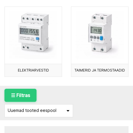
ELEKTRIARVESTID
TAIMERID JA TERMOSTAADID
☰ Filtras

Uuemad tooted eespool