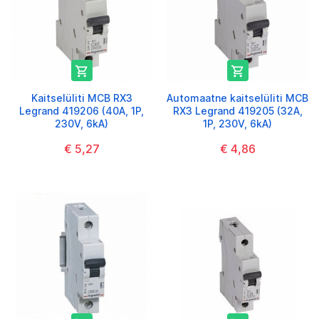


Kaitselüliti MCB RX3
Automaatne kaitselüliti MCB
Legrand 419206 (40A, 1P,
RX3 Legrand 419205 (32A,
230V, 6kA)
1P, 230V, 6kA)
€ 5,27
€ 4,86