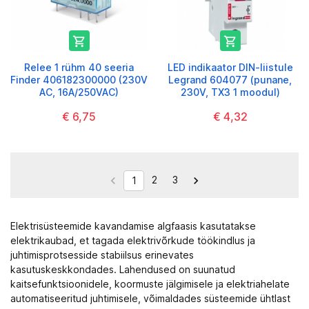


Relee 1 rühm 40 seeria
LED indikaator DIN-liistule
Finder 406182300000 (230V
Legrand 604077 (punane,
AC, 16A/250VAC)
230V, TX3 1 moodul)
€ 6,75
€ 4,32
2
3


1
Elektrisüsteemide kavandamise algfaasis kasutatakse
elektrikaubad
, et tagada elektrivõrkude töökindlus ja
juhtimisprotsesside stabiilsus erinevates
kasutuskeskkondades. Lahendused on suunatud
kaitsefunktsioonidele, koormuste jälgimisele ja elektriahelate
automatiseeritud juhtimisele, võimaldades süsteemide ühtlast