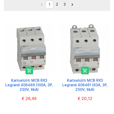
2
3


1


Kaitselüliti MCB RX3
Kaitselüliti MCB RX3
Legrand 406469 (100A, 3P,
Legrand 406461 (63A, 3P,
230V, 6kA)
230V, 6kA)
€ 26,46
€ 20,12