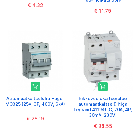
€ 4,32
€ 11,75


Automaatkaitselüliti Hager
Rikkevoolukaitserelee
MC325 (25A, 3P, 400V, 6kA)
automaatkaitselülitiga
Legrand 411159 (C, 20A, 4P,
30mA, 230V)
€ 26,19
€ 98,55