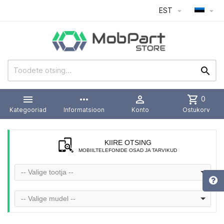
EST




more_horiz

shopping_cart
0
Kategooriad
Informatsioon
Konto
Ostukorv
KIIRE OTSING
MOBIILTELEFONIDE OSAD JA TARVIKUD
-- Valige tootja --
-- Valige mudel --