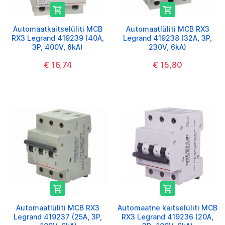


Automaatkaitselüliti MCB
Automaatlüliti MCB RX3
RX3 Legrand 419239 (40A,
Legrand 419238 (32A, 3P,
3P, 400V, 6kA)
230V, 6kA)
€ 16,74
€ 15,80


Automaatlüliti MCB RX3
Automaatne kaitselüliti MCB
Legrand 419237 (25A, 3P,
RX3 Legrand 419236 (20A,