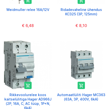


Weidmuller relee 16A/12V
Ridadevaheline ühendus
KC325 (3P, 125mm)
€ 6,48
€ 8,10


Rikkevoolurelee koos
Automaatlüliti Hager MC363
kaitselülitiga Hager AD966J
(63A, 3P, 400V, 6kA)
(2P, 16A, C, AC tüüp, 1P+N,
6kA)