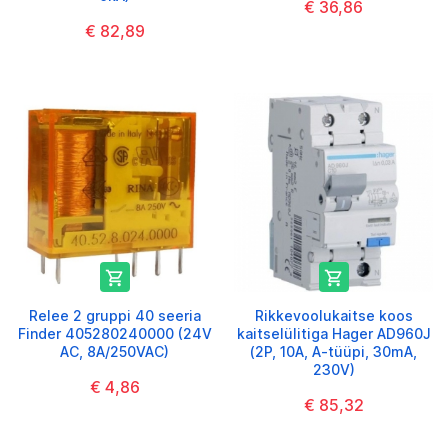
€ 36,86
€ 82,89


Relee 2 gruppi 40 seeria
Rikkevoolukaitse koos
Finder 405280240000 (24V
kaitselülitiga Hager AD960J
AC, 8A/250VAC)
(2P, 10A, A-tüüpi, 30mA,
230V)
€ 4,86
€ 85,32