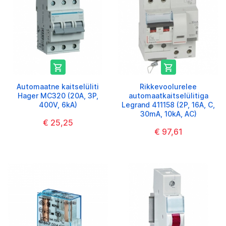


Automaatne kaitselüliti
Rikkevoolurelee
Hager MC320 (20A, 3P,
automaatkaitselülitiga
400V, 6kA)
Legrand 411158 (2P, 16A, C,
30mA, 10kA, AC)
€ 25,25
€ 97,61