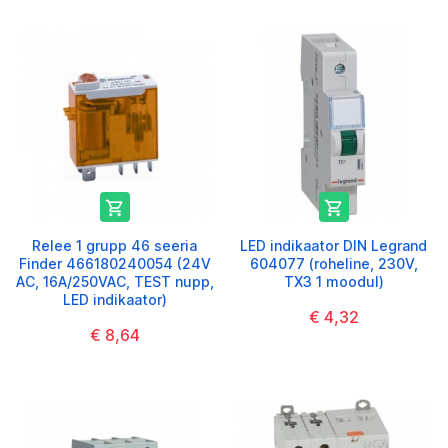


Relee 1 grupp 46 seeria
LED indikaator DIN Legrand
Finder 466180240054 (24V
604077 (roheline, 230V,
AC, 16A/250VAC, TEST nupp,
TX3 1 moodul)
LED indikaator)
€ 4,32
€ 8,64