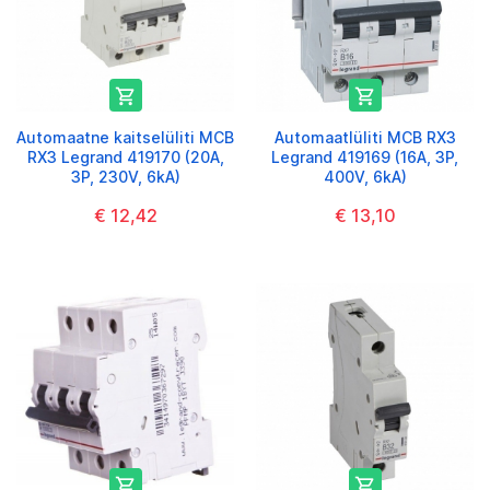


Automaatne kaitselüliti MCB
Automaatlüliti MCB RX3
RX3 Legrand 419170 (20A,
Legrand 419169 (16A, 3P,
3P, 230V, 6kA)
400V, 6kA)
€ 12,42
€ 13,10

