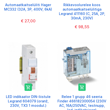
Automaatkaitselüliti Hager
Rikkevoolurelee koos
MC332 (32A, 3P, 400V, 6kA)
automaatkaitselülitiga
Legrand 411160 (C, 25A, 2P,
30mA, 230V)
€ 27,00
€ 98,55


LED indikaator DIN-liistule
Relee 1 grupp 46 seeria
Legrand 604079 (oranž,
Finder 466182300054 (230V
230V, TX3 1 moodul.)
AC, 16A/250VAC, testnupp,
led-indikatsioon)