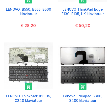


LENOVO: B550, B555, B560
LENOVO ThinkPad Edge
klaviatuur
E130, E135, UK klaviatuur
€ 28,20
€ 50,20


LENOVO Thinkpad: X230s,
Lenovo: Ideapad S300,
X240 klaviatuur
S400 klaviatuur