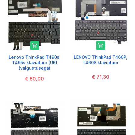


Lenovo ThinkPad T490s,
LENOVO ThinkPad T460P,
T495s klaviatuur (UK)
T460S klaviatuur
(valgustusega)
€ 71,30
€ 80,00