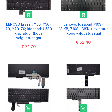


LENOVO Erazer: Y50, Y50-
Lenovo: Ideapad 710S-
70, Y70-70; Ideapad: U530
13IKB, 710S-13ISK klaviatuur
klaviatuur (koos
(koos valgustusega)
valgustusega)
€ 52,40
€ 71,70

