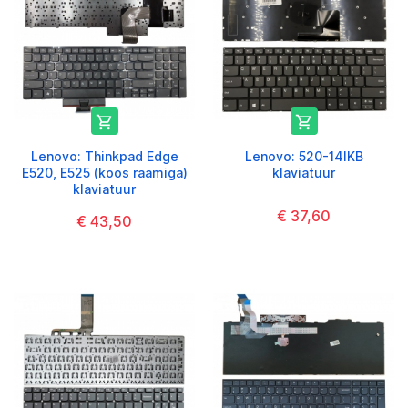


Lenovo: Thinkpad Edge
Lenovo: 520-14IKB
E520, E525 (koos raamiga)
klaviatuur
klaviatuur
€ 37,60
€ 43,50