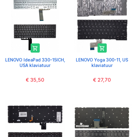


LENOVO IdeaPad 330-15ICH,
LENOVO Yoga 300-11, US
USA klaviatuur
klaviatuur
€ 35,50
€ 27,70