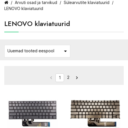
Arvuti osad ja tarvikud
Sülearvutite klaviatuurid
LENOVO klaviatuurid
LENOVO klaviatuurid

Uuemad tooted eespool
2


1