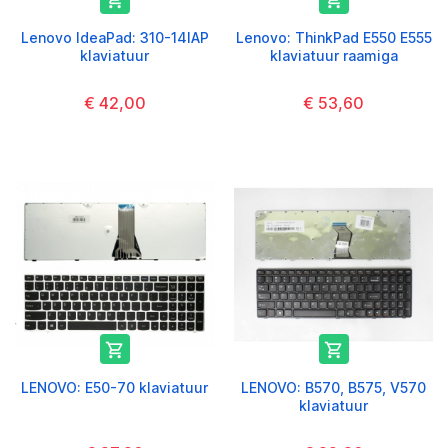


Lenovo IdeaPad: 310-14IAP
Lenovo: ThinkPad E550 E555
klaviatuur
klaviatuur raamiga
€ 42,00
€ 53,60


LENOVO: E50-70 klaviatuur
LENOVO: B570, B575, V570
klaviatuur