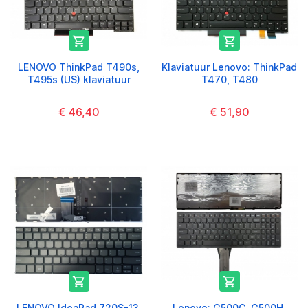


LENOVO ThinkPad T490s,
Klaviatuur Lenovo: ThinkPad
T495s (US) klaviatuur
T470, T480
€ 46,40
€ 51,90


LENOVO IdeaPad 720S-13,
Lenovo: G500C, G500H,