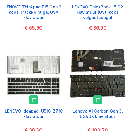
LENOVO Thinkpad E15 Gen 2,
LENOVO ThinkBook 15 G2
koos TrackPointiga, USA
klaviatuur (US) (koos
klaviatuur
valgustusega)
€ 65,60
€ 86,90


LENOVO Ideapad: U510, Z710
Lenovo X1 Carbon Gen 3,
klaviatuur
US&UK klaviatuur
€ 38,60
€ 109,70