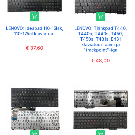


LENOVO: Ideapad 110-15Isk,
LENOVO: Thinkpad T440,
110-17Acl klaviatuur
T440p, T440s, T450,
T450s, T431s, E431
klaviatuur raami ja
€ 37,60
"trackpoint"-iga
€ 48,00