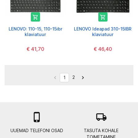


LENOVO: 110-15, 110-15ibr
LENOVO Ideapad 310-15IBR
klaviatuur
klaviatuur
€ 41,70
€ 46,40
2


1

local_shipping
UUEMAD TELEFONI OSAD
TASUTA KOHALE
TOIMETAMINE