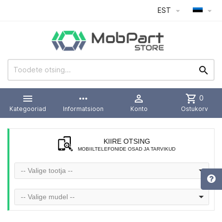
EST




more_horiz

shopping_cart
0
Kategooriad
Informatsioon
Konto
Ostukorv
KIIRE OTSING
MOBIILTELEFONIDE OSAD JA TARVIKUD
-- Valige tootja --
-- Valige mudel --