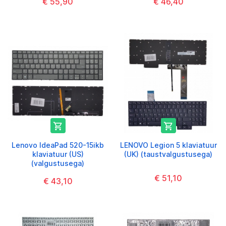
€ 55,90
€ 46,40


Lenovo IdeaPad 520-15ikb
LENOVO Legion 5 klaviatuur
klaviatuur (US)
(UK) (taustvalgustusega)
(valgustusega)
€ 51,10
€ 43,10