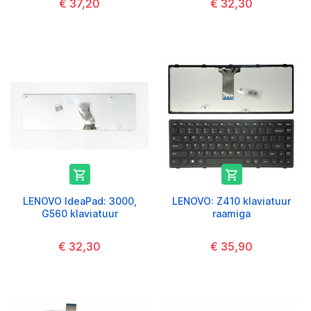
€ 37,20
€ 32,30


LENOVO IdeaPad: 3000,
LENOVO: Z410 klaviatuur
G560 klaviatuur
raamiga
€ 32,30
€ 35,90