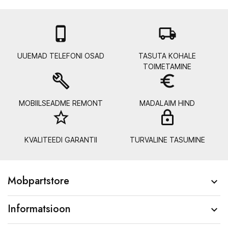

local_shipping
UUEMAD TELEFONI OSAD
TASUTA KOHALE
TOIMETAMINE
build
euro_symbol
MOBIILSEADME REMONT
MADALAIM HIND
star_border
lock_
KVALITEEDI GARANTII
TURVALINE TASUMINE
Mobpartstore

Informatsioon
