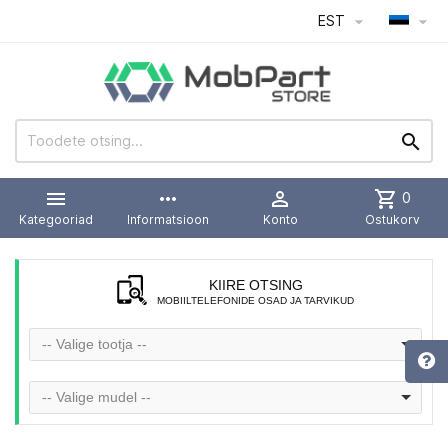
EST




more_horiz

shopping_cart
0
Kategooriad
Informatsioon
Konto
Ostukorv
KIIRE OTSING
MOBIILTELEFONIDE OSAD JA TARVIKUD
-- Valige tootja --
-- Valige mudel --