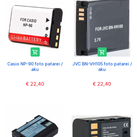


Casio NP-90 foto patarei /
JVC BN-VH105 foto patarei /
aku
aku
€ 22,40
€ 22,40