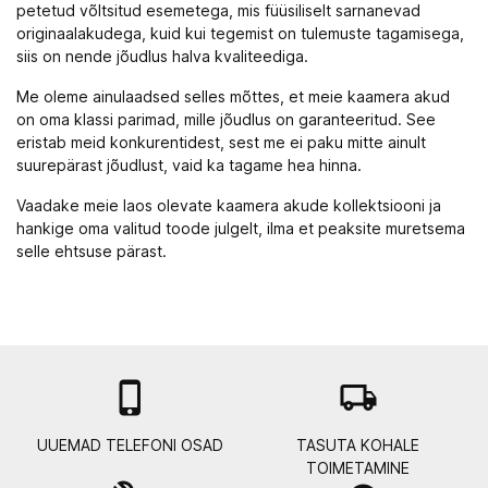
petetud võltsitud esemetega, mis füüsiliselt sarnanevad
originaalakudega, kuid kui tegemist on tulemuste tagamisega,
siis on nende jõudlus halva kvaliteediga.
Me oleme ainulaadsed selles mõttes, et meie kaamera akud
on oma klassi parimad, mille jõudlus on garanteeritud. See
eristab meid konkurentidest, sest me ei paku mitte ainult
suurepärast jõudlust, vaid ka tagame hea hinna.
Vaadake meie laos olevate kaamera akude kollektsiooni ja
hankige oma valitud toode julgelt, ilma et peaksite muretsema
selle ehtsuse pärast.

local_shipping
UUEMAD TELEFONI OSAD
TASUTA KOHALE
TOIMETAMINE