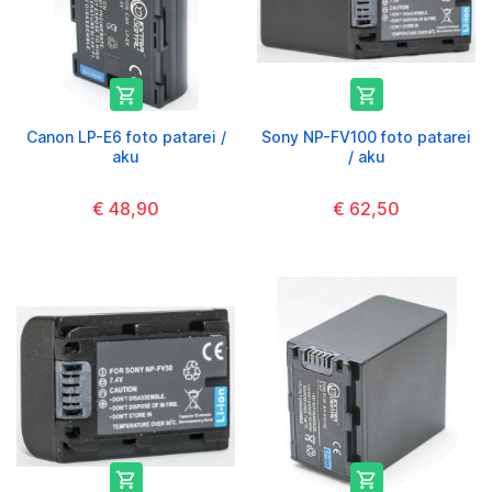


Canon LP-E6 foto patarei /
Sony NP-FV100 foto patarei
aku
/ aku
€ 48,90
€ 62,50

