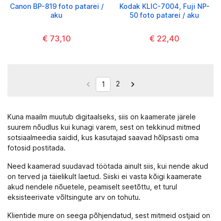
Canon BP-819 foto patarei /
Kodak KLIC-7004, Fuji NP-
aku
50 foto patarei / aku
€ 73,10
€ 22,40
2


1
Kuna maailm muutub digitaalseks, siis on kaamerate järele
suurem nõudlus kui kunagi varem, sest on tekkinud mitmed
sotsiaalmeedia saidid, kus kasutajad saavad hõlpsasti oma
fotosid postitada.
Need kaamerad suudavad töötada ainult siis, kui nende akud
on terved ja täielikult laetud. Siiski ei vasta kõigi kaamerate
akud nendele nõuetele, peamiselt seetõttu, et turul
eksisteerivate võltsingute arv on tohutu.
Klientide mure on seega põhjendatud, sest mitmeid ostjaid on