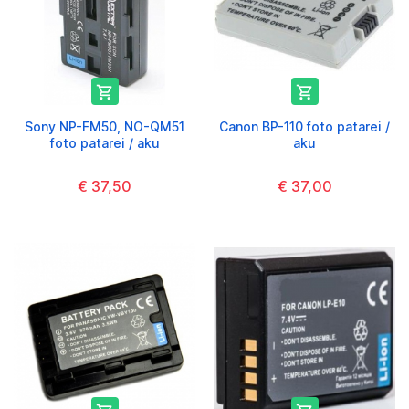


Sony NP-FM50, NO-QM51
Canon BP-110 foto patarei /
foto patarei / aku
aku
€ 37,50
€ 37,00