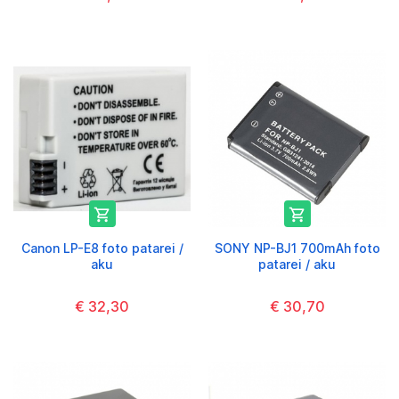


Canon LP-E8 foto patarei /
SONY NP-BJ1 700mAh foto
aku
patarei / aku
€ 32,30
€ 30,70