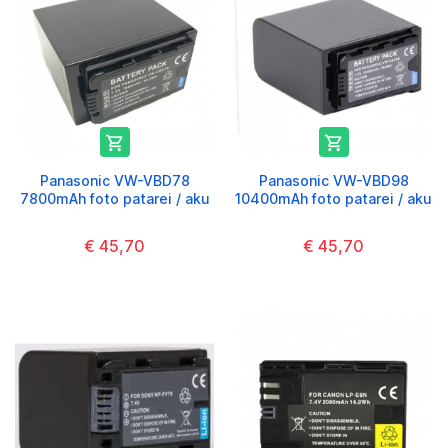


Panasonic VW-VBD78
Panasonic VW-VBD98
7800mAh foto patarei / aku
10400mAh foto patarei / aku
€ 45,70
€ 45,70