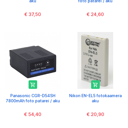
aku
foto patarei / aku
€ 37,50
€ 24,60


Panasonic CGR-D54SH
Nikon EN-EL5 fotokaamera
7800mAh foto patarei / aku
aku
€ 54,40
€ 20,90