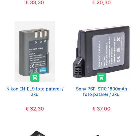
€ 33,30
€ 20,30


Nikon EN-EL9 foto patarei /
Sony PSP-S110 1800mAh
aku
foto patarei / aku
€ 32,30
€ 37,00