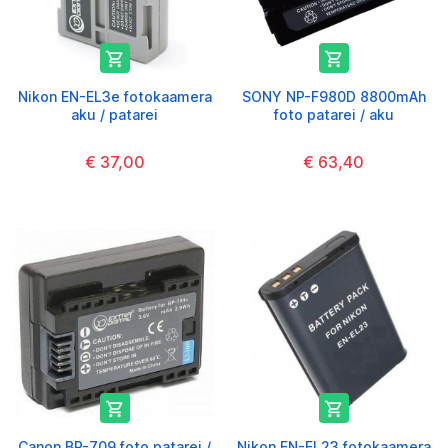


Nikon EN-EL3e fotokaamera
SONY NP-F980D 8800mAh
aku / patarei
foto patarei / aku
€ 37,00
€ 63,40


Canon BP-709 foto patarei /
Nikon EN-EL23 fotokaamera