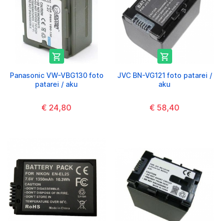


Panasonic VW-VBG130 foto
JVC BN-VG121 foto patarei /
patarei / aku
aku
€ 24,80
€ 58,40