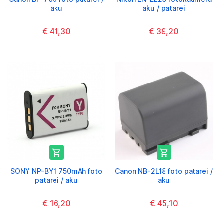
aku
aku / patarei
€ 41,30
€ 39,20


SONY NP-BY1 750mAh foto
Canon NB-2L18 foto patarei /
patarei / aku
aku
€ 16,20
€ 45,10