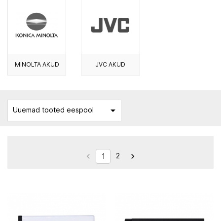
MINOLTA AKUD
JVC AKUD

Uuemad tooted eespool
2


1