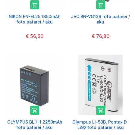


NIKON EN-EL25 1350mAh
JVC BN-VG138 foto patarei /
foto patarei / aku
aku
€ 56,50
€ 76,80


OLYMPUS BLH-1 2250mAh
Olympus Li-50B, Pentax D-
foto patarei / aku
Li92 foto patarei / aku