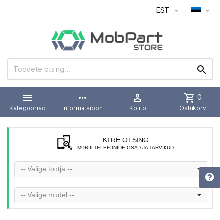
EST




more_horiz

shopping_cart
0
Kategooriad
Informatsioon
Konto
Ostukorv
KIIRE OTSING
MOBIILTELEFONIDE OSAD JA TARVIKUD
-- Valige tootja --
-- Valige mudel --