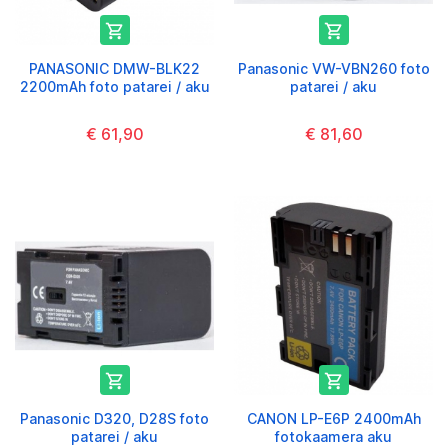


PANASONIC DMW-BLK22
Panasonic VW-VBN260 foto
2200mAh foto patarei / aku
patarei / aku
€ 61,90
€ 81,60


Panasonic D320, D28S foto
CANON LP-E6P 2400mAh
patarei / aku
fotokaamera aku