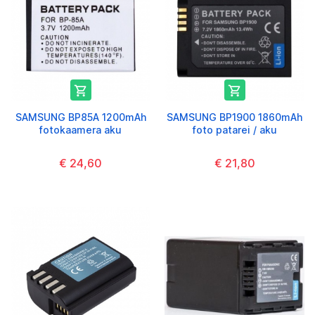


SAMSUNG BP85A 1200mAh
SAMSUNG BP1900 1860mAh
fotokaamera aku
foto patarei / aku
€ 24,60
€ 21,80