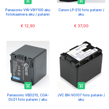


Panasonic VW-VBY100 aku
Canon LP-E10 foto patarei /
fotokaamera aku / patarei
aku
€ 12,90
€ 37,00


Panasonic VBD210, CGA-
JVC BN-VG107 foto patarei /
DU21 foto patarei / aku
aku