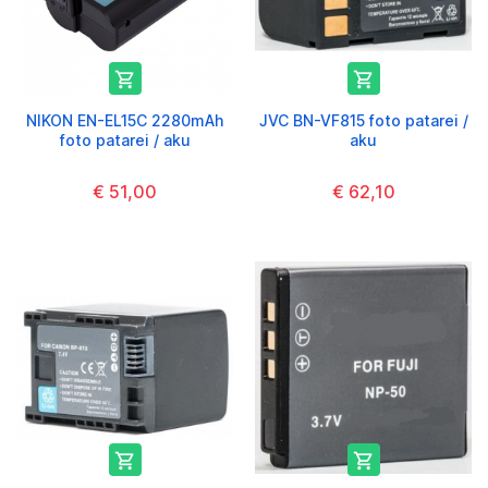


NIKON EN-EL15C 2280mAh
JVC BN-VF815 foto patarei /
foto patarei / aku
aku
€ 51,00
€ 62,10

