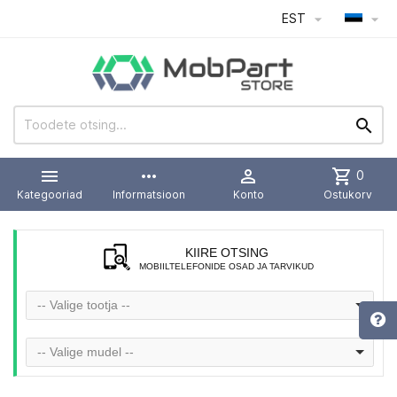
EST




more_horiz

shopping_cart
0
Kategooriad
Informatsioon
Konto
Ostukorv
KIIRE OTSING
MOBIILTELEFONIDE OSAD JA TARVIKUD
-- Valige tootja --
-- Valige mudel --