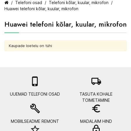
Telefoni osad
Telefoni kõlar, kuular, mikrofon
Huawei telefoni kõlar, kuular, mikrofon
Huawei telefoni kõlar, kuular, mikrofon
Kaupade loetelu on tühi

local_shipping
UUEMAD TELEFONI OSAD
TASUTA KOHALE
TOIMETAMINE
build
euro_symbol
MOBIILSEADME REMONT
MADALAIM HIND
star_border
lock_