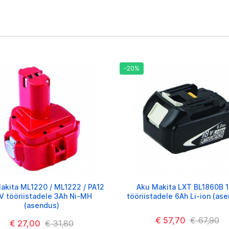
-20%
akita ML1220 / ML1222 / PA12
Aku Makita LXT BL1860B 
V tööriistadele 3Ah Ni-MH
tööriistadele 6Ah Li-ion (as
(asendus)
€ 57,70
€ 67,90
€ 27,00
€ 31,80