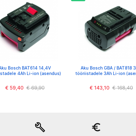
Aku Bosch BAT614 14,4V
Aku Bosch GBA / BAT818 
istadele 4Ah Li-ion (asendus)
tööriistadele 3Ah Li-ion (as
€ 59,40
€ 69,90
€ 143,10
€ 168,40
build
euro_symbol