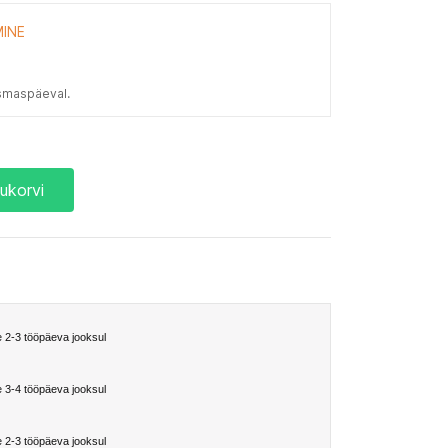
INE
smaspäeval.
ukorvi
 2-3 tööpäeva jooksul
 3-4 tööpäeva jooksul
 2-3 tööpäeva jooksul