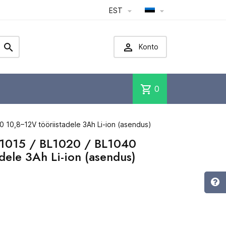
EST




Konto
shopping_cart
0
 10,8–12V tööriistadele 3Ah Li-ion (asendus)
1015 / BL1020 / BL1040
dele 3Ah Li-ion (asendus)