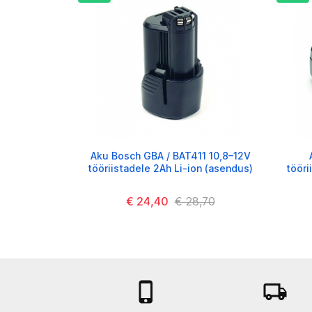
Aku Bosch GBA / BAT411 10,8–12V
tööriistadele 2Ah Li-ion (asendus)
tööri
€ 24,40
€ 28,70

local_shipping