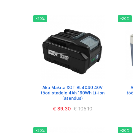
-20%
-20%
Aku Makita XGT BL4040 40V
A
tööriistadele 4Ah 160Wh Li-ion
töö
(asendus)
€ 89,30
€ 105,10
-20%
-20%