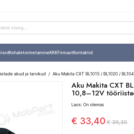
iisid
Kohaletoimetamine
KKK
Firmast
Kontaktid
riistade akud ja tarvikud
Aku Makita CXT BL1015 / BL1020 / BL1040
Aku Makita CXT BL
10,8–12V tööriista
Laos: On olemas
€ 33,40
€ 39,30