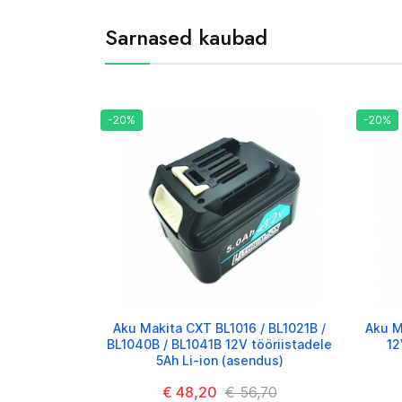
Sarnased kaubad
-20%
-20%
Aku Makita CXT BL1016 / BL1021B /
Aku M
BL1040B / BL1041B 12V tööriistadele
12
5Ah Li-ion (asendus)
€ 48,20
€ 56,70