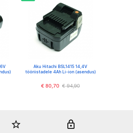
36V
Aku Hitachi BSL1415 14,4V
endus)
tööriistadele 4Ah Li-ion (asendus)
€ 80,70
€ 94,90
star_border
lock_out