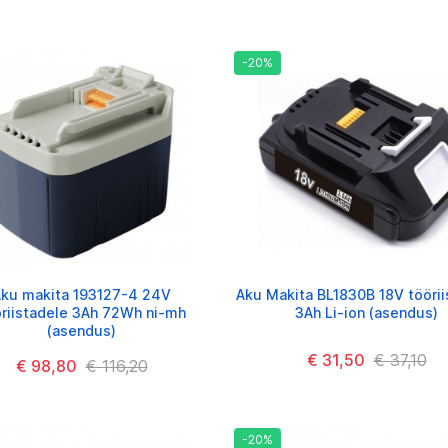
-20%
ku makita 193127-4 24V
Aku Makita BL1830B 18V töörii
riistadele 3Ah 72Wh ni-mh
3Ah Li-ion (asendus)
(asendus)
€ 31,50
€ 37,10
€ 98,80
€ 116,20
-20%