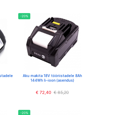
-20%
stadele
Aku makita 18V tööriistadele 8Ah
144Wh li-ioon (asendus)
€ 72,40
€ 85,20
-20%