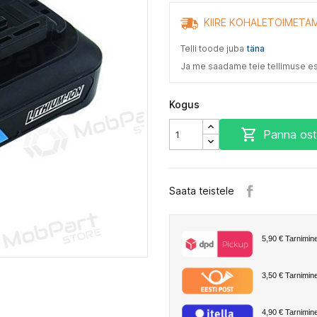
KIIRE KOHALETOIMETAM
Telli toode juba
täna
Ja me saadame teie tellimuse e
Kogus

Panna ost
Saata teistele
5,90 €
Tarnimine
3,50 €
Tarnimine
4,90 €
Tarnimine