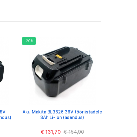
-20%
18V
Aku Makita BL3626 36V tööriistadele
endus)
3Ah Li-ion (asendus)
€ 131,70
€ 154,90