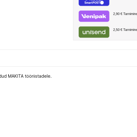
2,90 €
Tarnimine
2,50 €
Tarnimine
dud MAKITA tööriistadele.