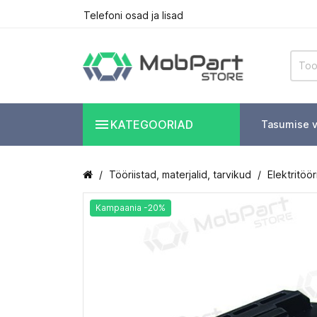
Telefoni osad ja lisad

KATEGOORIAD
Tasumise v
Tööriistad, materjalid, tarvikud
Elektritöö
Kampaania -20%