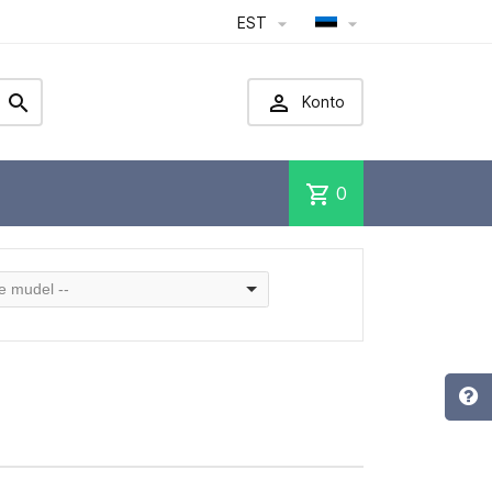
EST




Konto
shopping_cart
0
ge mudel --