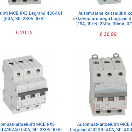
lüliti MCB RX3 Legrand 406461
Automaatne kaitselüliti k
(63A, 3P, 230V, 6kA)
rikkevoolureleega Legrand 
(16A, 1P+N, 230V, 30mA, R
€ 20,12
€ 36,99
omaatkaitselüliti MCB RX3
Automaatkaitselüliti MCB
d 419240 (50A, 3P, 230V, 6kA)
Legrand 419239 (40A, 3P, 400