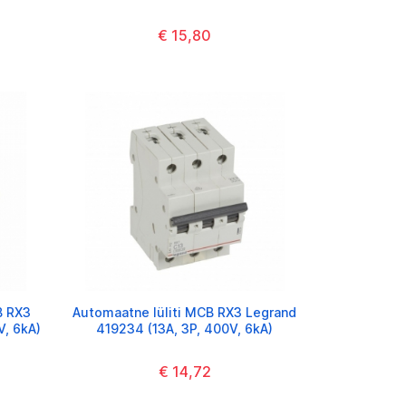
€ 15,80
B RX3
Automaatne lüliti MCB RX3 Legrand
V, 6kA)
419234 (13A, 3P, 400V, 6kA)
€ 14,72