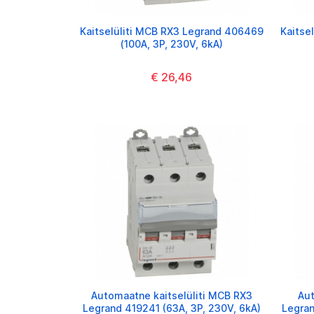
Kaitselüliti MCB RX3 Legrand 406469
Kaitse
(100A, 3P, 230V, 6kA)
€ 26,46
Automaatne kaitselüliti MCB RX3
Aut
Legrand 419241 (63A, 3P, 230V, 6kA)
Legran