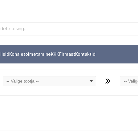
iisid
Kohaletoimetamine
KKK
Firmast
Kontaktid
-- Valige tootja --
-- Vali
e