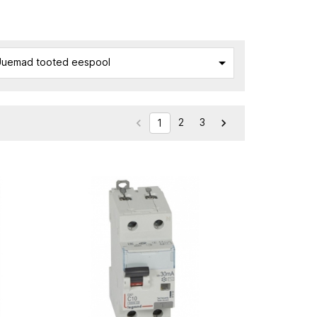

uemad tooted eespool
2
3


1