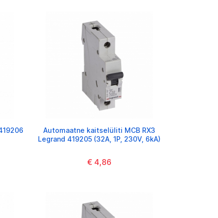
 419206
Automaatne kaitselüliti MCB RX3
Legrand 419205 (32A, 1P, 230V, 6kA)
€ 4,86