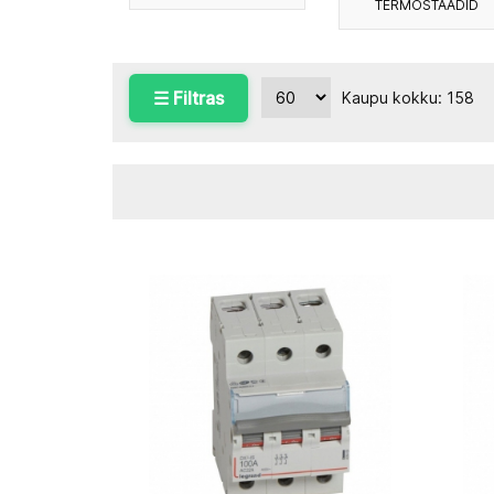
TERMOSTAADID
☰ Filtras
Kaupu kokku: 158