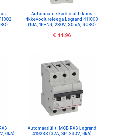
oos
Automaatne kaitselüliti koos
411002
rikkevoolureleega Legrand 411000
CBO)
(10A, 1P+NR, 230V, 30mA, RCBO)
€ 44,96
 RX3
Automaatlüliti MCB RX3 Legrand
V, 6kA)
419238 (32A, 3P, 230V, 6kA)