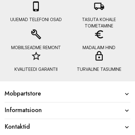

local_shipping
UUEMAD TELEFONI OSAD
TASUTA KOHALE
TOIMETAMINE
build
euro_symbol
MOBIILSEADME REMONT
MADALAIM HIND
star_border
lock_
KVALITEEDI GARANTII
TURVALINE TASUMINE
Mobpartstore

Informatsioon

Kontaktid
