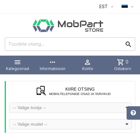
EST




more_horiz

shopping_cart
0
Kategooriad
Informatsioon
Konto
Ostukorv
KIIRE OTSING
MOBIILTELEFONIDE OSAD JA TARVIKUD
-- Valige tootja --
-- Valige mudel --