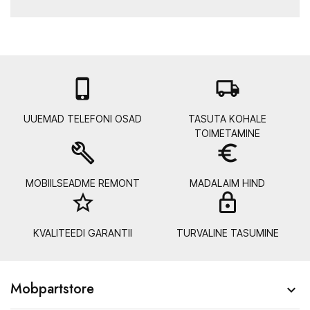

local_shipping
UUEMAD TELEFONI OSAD
TASUTA KOHALE
TOIMETAMINE
build
euro_symbol
MOBIILSEADME REMONT
MADALAIM HIND
star_border
lock_
KVALITEEDI GARANTII
TURVALINE TASUMINE
Mobpartstore
