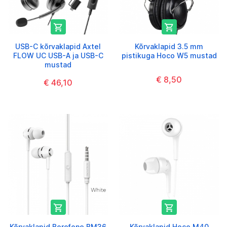


USB-C kõrvaklapid Axtel
Kõrvaklapid 3.5 mm
FLOW UC USB-A ja USB-C
pistikuga Hoco W5 mustad
mustad
€ 8,50
€ 46,10


Kõrvaklapid Borofone BM36
Kõrvaklapid Hoco M40