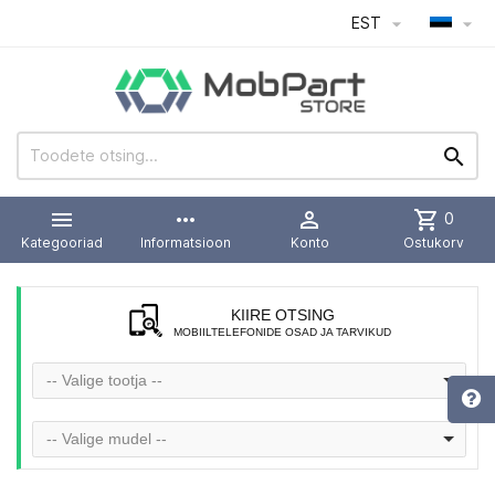
EST




more_horiz

shopping_cart
0
Kategooriad
Informatsioon
Konto
Ostukorv
KIIRE OTSING
MOBIILTELEFONIDE OSAD JA TARVIKUD
-- Valige tootja --
-- Valige mudel --