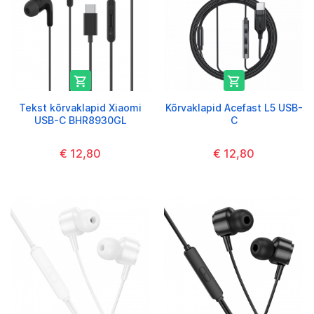


Tekst kõrvaklapid Xiaomi
Kõrvaklapid Acefast L5 USB-
USB-C BHR8930GL
C
€ 12,80
€ 12,80